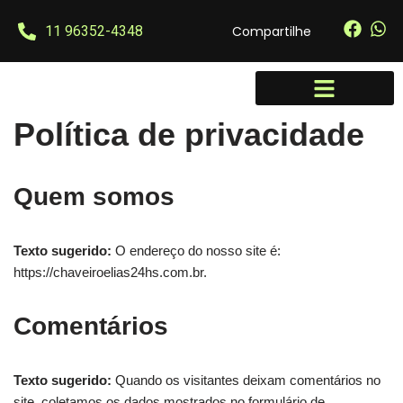
Compartilhe
11 96352-4348
Pular
para
o
conteúdo
Política de privacidade
Quem somos
Texto sugerido:
O endereço do nosso site é:
https://chaveiroelias24hs.com.br.
Comentários
Texto sugerido:
Quando os visitantes deixam comentários no
site, coletamos os dados mostrados no formulário de