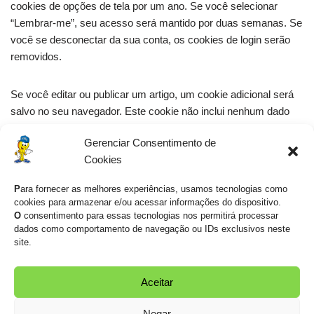
cookies de opções de tela por um ano. Se você selecionar
“Lembrar-me”, seu acesso será mantido por duas semanas. Se
você se desconectar da sua conta, os cookies de login serão
removidos.
Se você editar ou publicar um artigo, um cookie adicional será
salvo no seu navegador. Este cookie não inclui nenhum dado
pessoal e simplesmente indica o ID do post referente ao artigo
Gerenciar Consentimento de
que você acabou de editar. Ele expira depois de 1 dia.
Cookies
Mídia incorporada de outros
P
ara fornecer as melhores experiências, usamos tecnologias como
cookies para armazenar e/ou acessar informações do dispositivo.
sites
O
consentimento para essas tecnologias nos permitirá processar
dados como comportamento de navegação ou IDs exclusivos neste
site.
Texto sugerido:
Artigos neste site podem incluir conteúdo
incorporado como, por exemplo, vídeos, imagens, artigos, etc.
Aceitar
Conteúdos incorporados de outros sites se comportam
exatamente da mesma forma como se o visitante estivesse
Negar